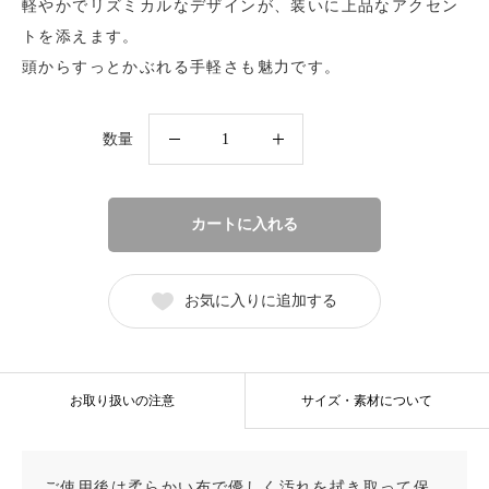
軽やかでリズミカルなデザインが、装いに上品なアクセン
トを添えます。
頭からすっとかぶれる手軽さも魅力です。
K18WG
数量
ロ
ン
グ
カートに入れる
ネ
ッ
お気に入りに追加する
ク
レ
ス
お取り扱いの注意
サイズ・素材について
個
ご使用後は柔らかい布で優しく汚れを拭き取って保