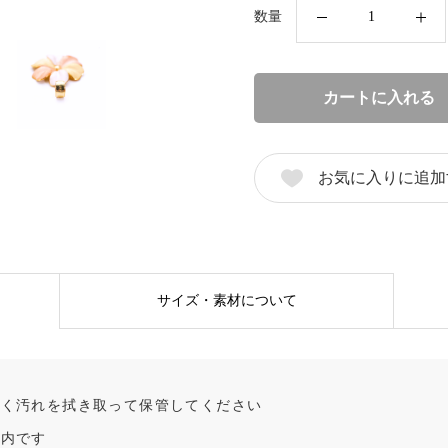
K18YG
数量
/
WG
/
カートに入れる
PG
フ
ラ
お気に入りに追加
ワ
ー
ペ
ン
サイズ・素材について
ダ
ン
ト
ト
しく汚れを拭き取って保管してください
ッ
案内です