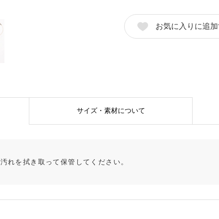
ン
ド
お気に入りに追加
ネ
ッ
ク
レ
ス
個
サイズ・素材について
く汚れを拭き取って保管してください。