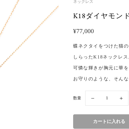
ネックレス
K18ダイヤモン
¥
77,000
蝶ネクタイをつけた猫の
しらったK18ネックレス
可憐な輝きが胸元に華を
お守りのような、そんな
K18
数量
ダ
イ
ヤ
カートに入れる
モ