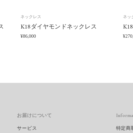
買
買
い
い
物
物
カ
カ
ネックレス
ネッ
ゴ
ゴ
に
に
ス
K18ダイヤモンドネックレス
K1
追
追
加
加
¥
86,000
¥
270
レ
お届けについて
Informa
サービス
特定商