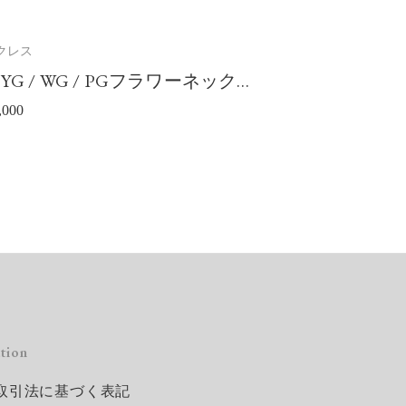
買
い
物
カ
クレス
ネックレス
ゴ
に
8YG / WG / PGフラワーネック
Pt900/850
追
加
,000
¥
33,000
ス
ス
tion
取引法に基づく表記