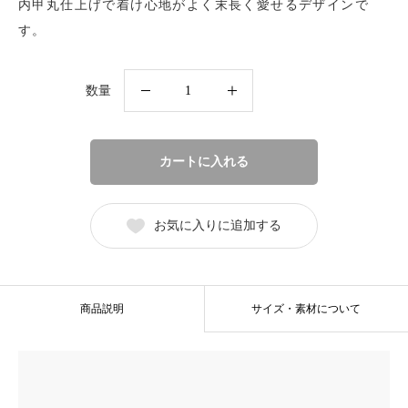
内甲丸仕上げで着け心地がよく末長く愛せるデザインで
す。
CN-
数量
646
/
CN-
カートに入れる
647
個
お気に入りに追加する
商品説明
サイズ・素材について